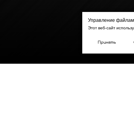
Управление файлам
Этот веб-сайт использ
Принять
ые услуги
чка и
трумента