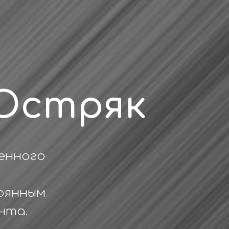
Остряк
енного
оянным
нта.