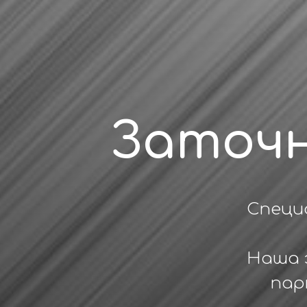
Заточ
Специ
Наша 
пар