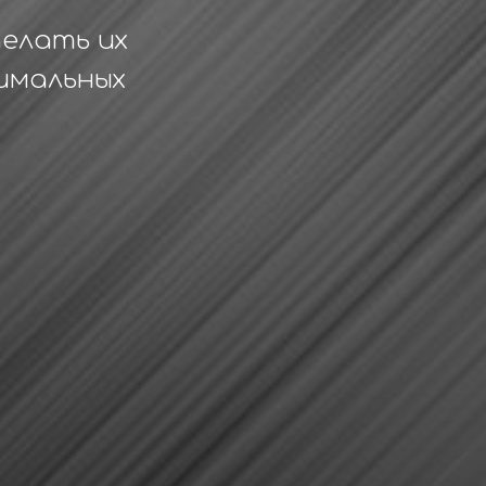
елать их
имальных